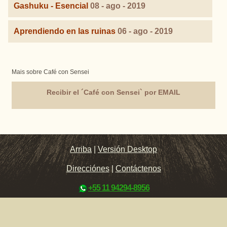
Gashuku - Esencial
08 - ago - 2019
Aprendiendo en las ruinas
06 - ago - 2019
Mais sobre Café con Sensei
Recibir el ´Café con Sensei` por EMAIL
Arriba
|
Versión Desktop
Direcciónes
|
Contáctenos
+55 11 94294-8956