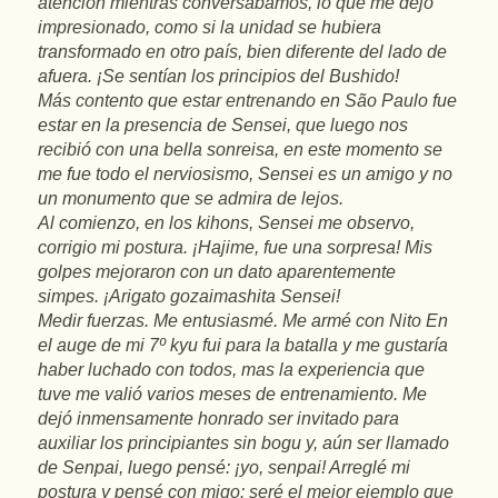
atención mientras conversábamos, lo que me dejó
impresionado, como si la unidad se hubiera
transformado en otro país, bien diferente del lado de
afuera. ¡Se sentían los principios del Bushido!
Más contento que estar entrenando en São Paulo fue
estar en la presencia de Sensei, que luego nos
recibió con una bella sonreisa, en este momento se
me fue todo el nerviosismo, Sensei es un amigo y no
un monumento que se admira de lejos.
Al comienzo, en los kihons, Sensei me observo,
corrigio mi postura. ¡Hajime, fue una sorpresa! Mis
golpes mejoraron con un dato aparentemente
simpes. ¡Arigato gozaimashita Sensei!
Medir fuerzas. Me entusiasmé. Me armé con Nito En
el auge de mi 7º kyu fui para la batalla y me gustaría
haber luchado con todos, mas la experiencia que
tuve me valió varios meses de entrenamiento. Me
dejó inmensamente honrado ser invitado para
auxiliar los principiantes sin bogu y, aún ser llamado
de Senpai, luego pensé: ¡yo, senpai! Arreglé mi
postura y pensé con migo: seré el mejor ejemplo que