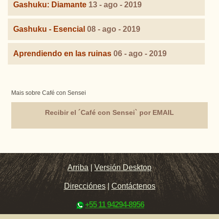
Gashuku: Diamante
13 - ago - 2019
Gashuku - Esencial
08 - ago - 2019
Aprendiendo en las ruinas
06 - ago - 2019
Mais sobre Café con Sensei
Recibir el ´Café con Sensei` por EMAIL
Arriba
|
Versión Desktop
Direcciónes
|
Contáctenos
+55 11 94294-8956