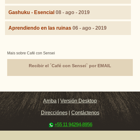
Gashuku - Esencial
08 - ago - 2019
Aprendiendo en las ruinas
06 - ago - 2019
Mais sobre Café con Sensei
Recibir el ´Café con Sensei` por EMAIL
Arriba
|
Versión Desktop
Direcciónes
|
Contáctenos
+55 11 94294-8956